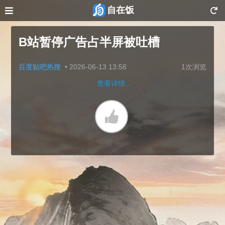
自在饭
B站暂停广告占半屏被吐槽
百度贴吧热搜
•
2026-06-13 13:58
1次浏览
查看详情...
赞 0