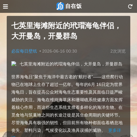
自在饭
七英里海滩附近的玳瑁海龟伴侣，
大开曼岛，开曼群岛
必应每日壁纸
•
2026-06-16 00:30
2次浏览
世界海龟日”聚焦于海洋中最古老的“航行者”——这些爬行动
物已在地球上生存了超过一亿年。每年的6月 16日定为世界
海龟日，旨在提高公众对海龟生态重要性及其面临日益严峻
威胁的关注。海龟在维持海草床和珊瑚礁系统健康方面发挥
着核心作用，而这些生态系统支撑着多样化的海洋生物。在
觅食地与筑巢地之间的长途迁徙是其生命周期的关键环节。
尽管海龟具有极强的韧性，但目前所有物种都面临着栖息地
丧失、塑料污染、气候变化以及渔具误捕的威胁。
更多详