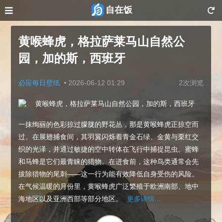
自在饭
黄喉蜂虎，格拉萨莱马山自然公
园，加的斯，西班牙
必应每日壁纸
•
2026-06-12 01:29
2次浏览
一抹绚丽的色彩掠过朦胧的野花丛，那是黄喉蜂虎正掠空而
过。在展翅捕食间，其羽翼闪烁着青金石绿、金黄与栗红交
织的光泽，并通过敏捷的空中转体在飞行中捕捉昆虫。蜜蜂
和马蜂是它们最青睐的猎物。在进食前，这种鸟类通常会先
拔除猎物的尾刺——这一行为能有效降低自身受伤的风险。
在气候温暖的月份里，黄喉蜂虎广泛繁殖于欧洲南部、地中
海地区以及亚洲西部等部分地区。
更多详情...