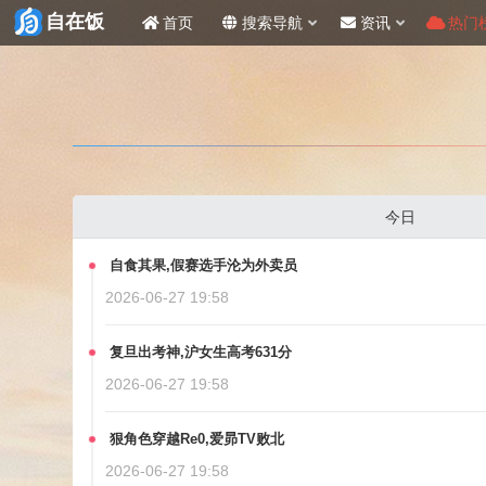
自在饭
首页
搜索导航
资讯
热门
今日
自食其果,假赛选手沦为外卖员
2026-06-27 19:58
复旦出考神,沪女生高考631分
2026-06-27 19:58
狠角色穿越Re0,爱昴TV败北
2026-06-27 19:58