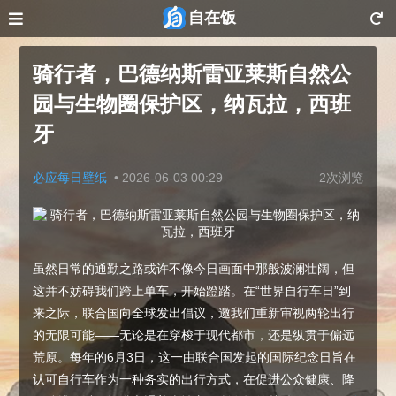
自在饭
骑行者，巴德纳斯雷亚莱斯自然公
园与生物圈保护区，纳瓦拉，西班
牙
必应每日壁纸
•
2026-06-03 00:29
2次浏览
虽然日常的通勤之路或许不像今日画面中那般波澜壮阔，但
这并不妨碍我们跨上单车，开始蹬踏。在“世界自行车日”到
来之际，联合国向全球发出倡议，邀我们重新审视两轮出行
的无限可能——无论是在穿梭于现代都市，还是纵贯于偏远
荒原。每年的6月3日，这一由联合国发起的国际纪念日旨在
认可自行车作为一种务实的出行方式，在促进公众健康、降