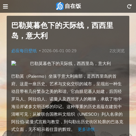
自在饭
巴勒莫暮色下的天际线，西西里
岛，意大利
必应每日壁纸
•
2026-06-01 00:29
2次浏览
巴勒莫（Palermo）坐落于意大利南部，是西西里岛的首
府。这是一座历史、艺术与文化交织的城市，呈现出一种生
动且带有几分繁杂之美的和谐。它由腓尼基人始建，后历经
罗马人、阿拉伯人、诺曼人及西班牙人的雕琢，承载了地中
海沿岸诸多文明迁移的印记。这种厚重的历史底蕴在建筑中
清晰可见：从被联合国教科文组织（UNESCO）列入名录的
阿拉伯-诺曼式宫殿与教堂，到勾勒出历史街区轮廓的巴洛克
式立面，无不昭示着往昔的辉煌。
更多详情...